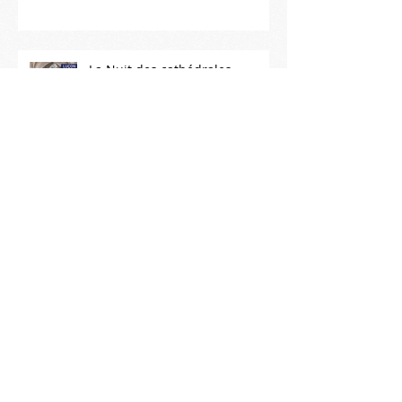
La Nuit des cathédrales
Première mondiale à Luçon !
Une création pour les orgues
de Luçon !