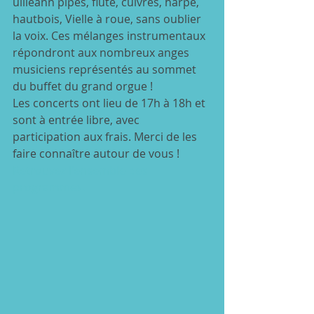
uilleann pipes, flûte, cuivres, harpe, 
hautbois, Vielle à roue, sans oublier 
la voix. Ces mélanges instrumentaux 
répondront aux nombreux anges 
musiciens représentés au sommet 
du buffet du grand orgue !
Les concerts ont lieu de 17h à 18h et 
sont à entrée libre, avec 
participation aux frais. Merci de les 
faire connaître autour de vous !
Retrouvez l'ensemble des 
programmes.