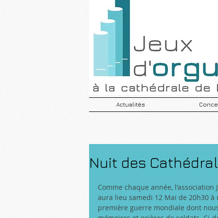
Actualités
Concer
Nuit des Cathédra
Comme chaque année, l'association Je
aura lieu samedi 12 Mai de 20h30 à m
première guerre mondiale dont nous 
mémoires et prières de soldats. Ci-