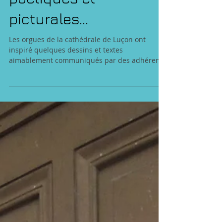
Quelques expressions
poétiques et
picturales...
Les orgues de la cathédrale de Luçon ont
inspiré quelques dessins et textes
aimablement communiqués par des adhérents
de notre...