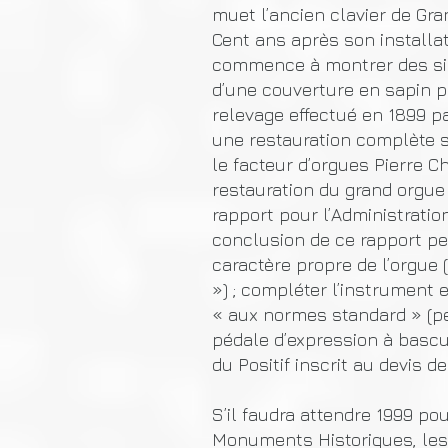
muet l’ancien clavier de Gran
Cent ans après son installat
commence à montrer des sign
d’une couverture en sapin po
relevage effectué en 1899 pa
une restauration complète s
le facteur d’orgues Pierre Ch
restauration du grand orgue 
rapport pour l’Administrati
conclusion de ce rapport pe
caractère propre de l’orgue (
») ; compléter l’instrument e
« aux normes standard » (pé
pédale d’expression à bascul
du Positif inscrit au devis de
S’il faudra attendre 1999 po
Monuments Historiques, les