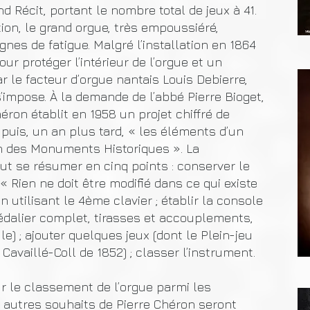
d Récit, portant le nombre total de jeux à 41.
ion, le grand orgue, très empoussiéré,
es de fatigue. Malgré l’installation en 1864
ur protéger l’intérieur de l’orgue et un
r le facteur d’orgue nantais Louis Debierre,
’impose. À la demande de l’abbé Pierre Bioget,
éron établit en 1958 un projet chiffré de
puis, un an plus tard, « les éléments d’un
on des Monuments Historiques ». La
ut se résumer en cinq points : conserver le
« Rien ne doit être modifié dans ce qui existe
n utilisant le 4ème clavier ; établir la console
dalier complet, tirasses et accouplements,
e) ; ajouter quelques jeux (dont le Plein-jeu
 Cavaillé-Coll de 1852) ; classer l’instrument.
ur le classement de l’orgue parmi les
 autres souhaits de Pierre Chéron seront