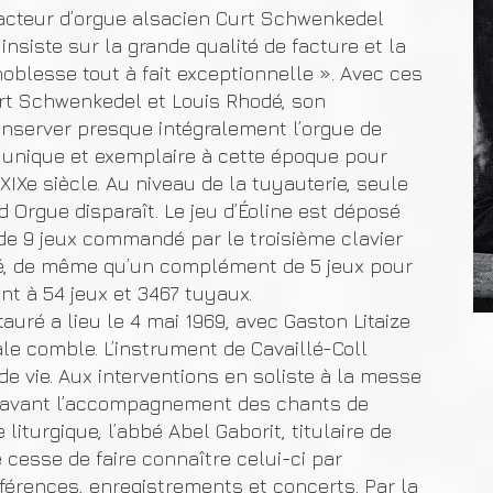
acteur d’orgue alsacien Curt Schwenkedel
insiste sur la grande qualité de facture et la
 noblesse tout à fait exceptionnelle ». Avec ces
rt Schwenkedel et Louis Rhodé, son
onserver presque intégralement l’orgue de
e unique et exemplaire à cette époque pour
XIXe siècle. Au niveau de la tuyauterie, seule
 Orgue disparaît. Le jeu d’Éoline est déposé
e 9 jeux commandé par le troisième clavier
éé, de même qu’un complément de 5 jeux pour
ent à 54 jeux et 3467 tuyaux.
tauré a lieu le 4 mai 1969, avec Gaston Litaize
le comble. L’instrument de Cavaillé-Coll
vie. Aux interventions en soliste à la messe
énavant l’accompagnement des chants de
 liturgique, l’abbé Abel Gaborit, titulaire de
e cesse de faire connaître celui-ci par
onférences, enregistrements et concerts. Par la