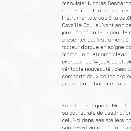
menuisier Nicolas Desharnou
Dechaume et le serrurier Pie
instrumentale due à la célè
Cavaillé-Coll, suivant son d
jeux rédigé en 1852 pour la
présenter cet instrument à l
facteur d’orgue en soigne pa
même un quatrième clavier
expressif de 14 jeux. Ce cla
véritable nouveauté : c’est 
comporte deux boîtes expres
pieds et une batterie d’anc
En attendant que le Ministè
sa cathédrale de destination
celui-ci dans ses ateliers p
son travail au monde musical