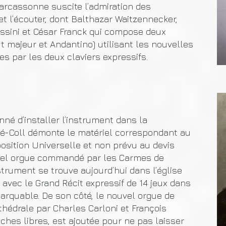
Carcassonne suscite l’admiration des
 et l’écouter, dont Balthazar Waitzennecker,
ossini et César Franck qui compose deux
 ut majeur et Andantino) utilisant les nouvelles
s par les deux claviers expressifs.
nné d’installer l’instrument dans la
lé-Coll démonte le matériel correspondant au
position Universelle et non prévu au devis
uvel orgue commandé par les Carmes de
strument se trouve aujourd’hui dans l’église
 avec le Grand Récit expressif de 14 jeux dans
arquable. De son côté, le nouvel orgue de
hédrale par Charles Carloni et François
nches libres, est ajoutée pour ne pas laisser