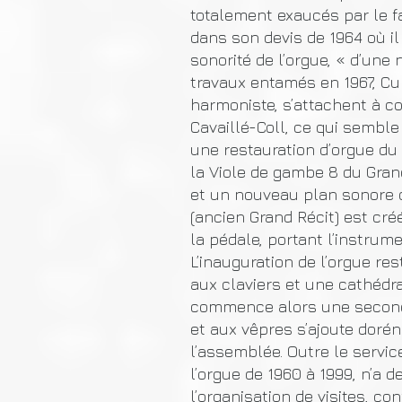
totalement exaucés par le f
dans son devis de 1964 où il 
sonorité de l’orgue, « d’une
travaux entamés en 1967, Cu
harmoniste, s’attachent à c
Cavaillé-Coll, ce qui sembl
une restauration d’orgue du 
la Viole de gambe 8 du Grand
et un nouveau plan sonore d
(ancien Grand Récit) est cr
la pédale, portant l’instrum
L’inauguration de l’orgue res
aux claviers et une cathédra
commence alors une seconde 
et aux vêpres s’ajoute dor
l’assemblée. Outre le service
l’orgue de 1960 à 1999, n’a d
l’organisation de visites, c