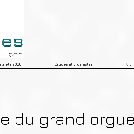
ts été 2026
Orgues et organistes
Arch
ue du grand orgu