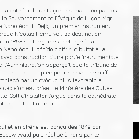
e la cathédrale de Luçon est marquée par les
e le Gouvernement et l’Évêque de Luçon Mgr
e Napoléon III. Déjà, un premier instrument
rgue Nicolas Henry voit sa destination
 en 1853 : cet orgue est octroyé à la
Napoléon III décide d’offrir le buffet à la
avec construction d’une partie instrumentale
e, l’Administration s’aperçoit que la tribune de
e n’est pas adaptée pour recevoir ce buffet.
emplacé par un évêque plus favorable au
décision est prise : le Ministère des Cultes
é-Coll d’installer l’orgue dans la cathédrale
t sa destination initiale…
buffet en chêne est conçu dès 1849 par
 Boeswilwald puis réalisé à Paris par le