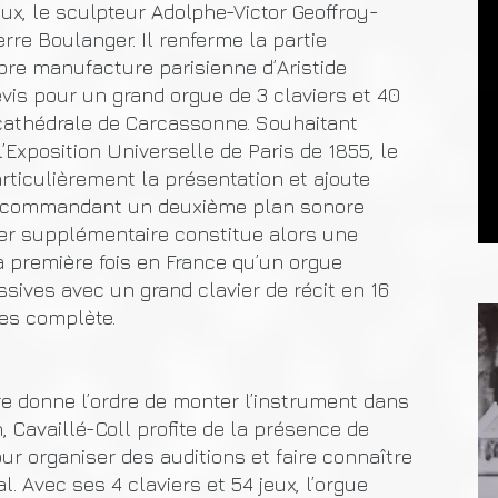
x, le sculpteur Adolphe-Victor Geoffroy-
rre Boulanger. Il renferme la partie
bre manufacture parisienne d’Aristide
evis pour un grand orgue de 3 claviers et 40
 cathédrale de Carcassonne. Souhaitant
’Exposition Universelle de Paris de 1855, le
rticulièrement la présentation et ajoute
 commandant un deuxième plan sonore
vier supplémentaire constitue alors une
la première fois en France qu’un orgue
sives avec un grand clavier de récit en 16
hes complète.
re donne l’ordre de monter l’instrument dans
, Cavaillé-Coll profite de la présence de
our organiser des auditions et faire connaître
. Avec ses 4 claviers et 54 jeux, l’orgue