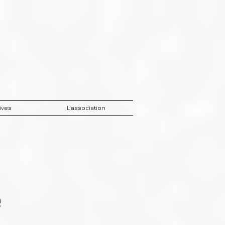
ives
L'association
e