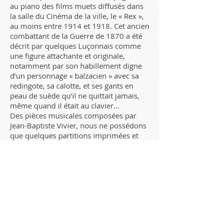
au piano des films muets diffusés dans
la salle du Cinéma de la ville, le « Rex »,
au moins entre 1914 et 1918. Cet ancien
combattant de la Guerre de 1870 a été
décrit par quelques Luçonnais comme
une figure attachante et originale,
notamment par son habillement digne
d’un personnage « balzacien » avec sa
redingote, sa calotte, et ses gants en
peau de suède qu’il ne quittait jamais,
même quand il était au clavier…
Des pièces musicales composées par
Jean-Baptiste Vivier, nous ne possédons
que quelques partitions imprimées et
manuscrites : 2 motets avec
accompagnement d’orgue (composés en
1871 et 1873), 4 pièces de piano (écrites
entre 1912 et 1915), et 1 pièce d’orgue
(sans date, imprimée à Paris par Benoît
Ainé) : Thème et variations. Cette
dernière œuvre, bien que d’écriture très
pianistique, est registrée très