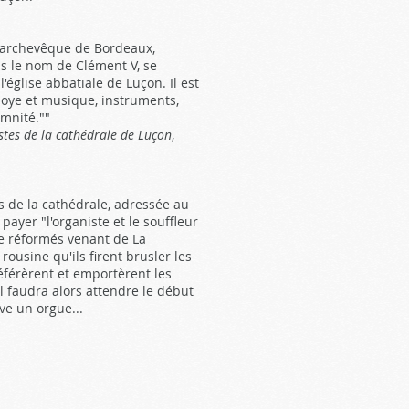
 l'archevêque de Bordeaux,
us le nom de Clément V, se
l'église abbatiale de Luçon. Il est
 joye et musique, instruments,
mnité.""
stes de la cathédrale de Luçon
,
s de la cathédrale, adressée au
payer "l'organiste et le souffleur
de réformés venant de La
rousine qu'ils firent brusler les
 déférèrent et emportèrent les
Il faudra alors attendre le début
ve un orgue...