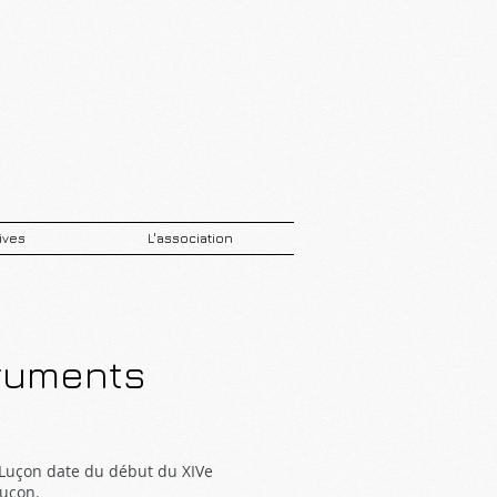
ives
L'association
truments
 Luçon date du début du XIVe
Luçon.