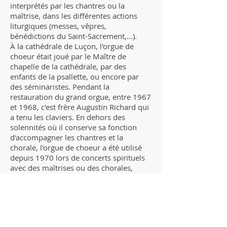
interprétés par les chantres ou la
maîtrise, dans les différentes actions
liturgiques (messes, vêpres,
bénédictions du Saint-Sacrement,...).
À la cathédrale de Luçon, l'orgue de
choeur était joué par le Maître de
chapelle de la cathédrale, par des
enfants de la psallette, ou encore par
des séminaristes. Pendant la
restauration du grand orgue, entre 1967
et 1968, c'est frère Augustin Richard qui
a tenu les claviers. En dehors des
solennités où il conserve sa fonction
d'accompagner les chantres et la
chorale, l'orgue de choeur a été utilisé
depuis 1970 lors de concerts spirituels
avec des maîtrises ou des chorales,
notamment dans des oeuvres pour
choeur et deux orgues (
Messe Solennelle
de Louis Vierne et
Messe pour 2 choeurs
et 2 orgues
de Charles-Marie Widor).