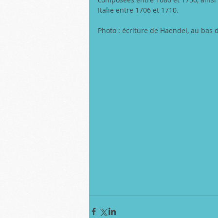
Italie entre 1706 et 1710. 
Photo : écriture de Haendel, au bas d
#guillaumemarionneau
#pascalgach