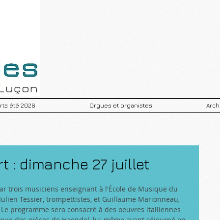
ts été 2026
Orgues et organistes
Arch
 : dimanche 27 juillet
par trois musiciens enseignant à l'École de Musique du 
Julien Tessier, trompettistes, et Guillaume Marionneau, 
. Le programme sera consacré à des oeuvres italliennes 
 que des pièces de Haendel, lui-même ayant séjourné en 