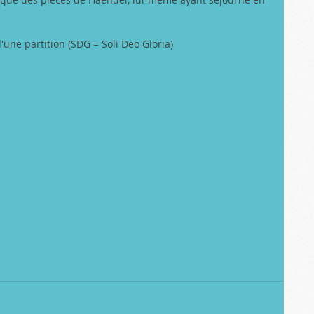
'une partition (SDG = Soli Deo Gloria) 
et
#julientessier