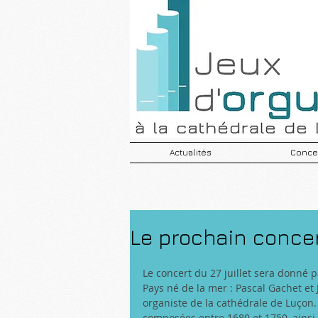
Actualités
Concer
Le prochain concert
Le concert du 27 juillet sera donné 
Pays né de la mer : Pascal Gachet et 
organiste de la cathédrale de Luçon
composées entre 1680 et 1750, ainsi