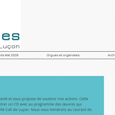
ts été 2026
Orgues et organistes
Arch
rosité et vous propose de soutenir nos actions. Cette 
istrer un CD avec au programme des œuvres qui 
aillé-Coll de Luçon. Nous vous tiendrons au courant de 