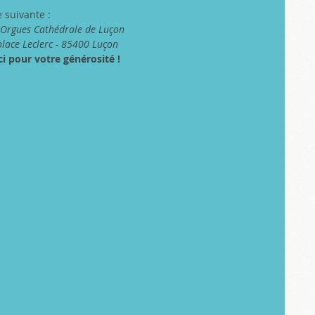
e suivante :
'Orgues Cathédrale de Luçon 
place Leclerc - 85400 Luçon
i pour votre générosité !