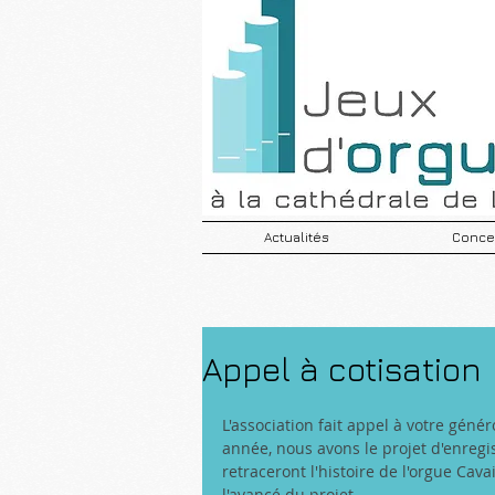
Actualités
Concer
Appel à cotisation
L'association fait appel à votre géné
année, nous avons le projet d'enreg
retraceront l'histoire de l'orgue Cav
l'avancé du projet.