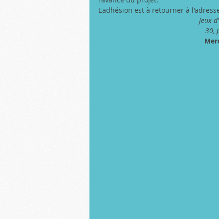
L'adhésion est à retourner à l'adress
Jeux d
30, 
Merc