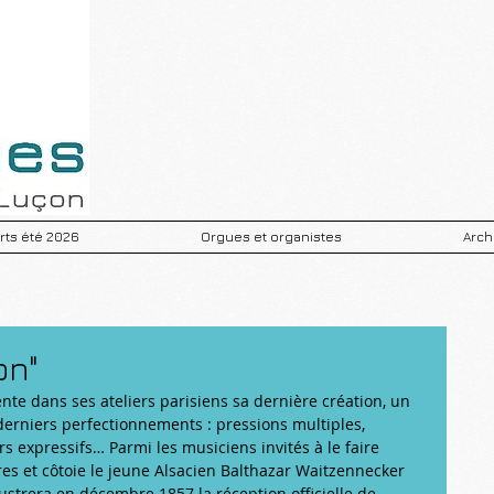
ts été 2026
Orgues et organistes
Arch
on"
ente dans ses ateliers parisiens sa dernière création, un 
erniers perfectionnements : pressions multiples, 
s expressifs… Parmi les musiciens invités à le faire 
es et côtoie le jeune Alsacien Balthazar Waitzennecker 
llustrera en décembre 1857 la réception officielle de 