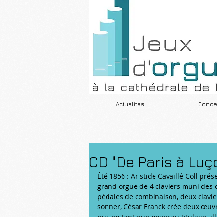
Actualités
Concer
CD "De Paris à Luç
Été 1856 : Aristide Cavaillé-Coll prés
grand orgue de 4 claviers muni des d
pédales de combinaison, deux clavier
sonner, César Franck crée deux œuvr
qui, en tant que nouveau titulaire, i